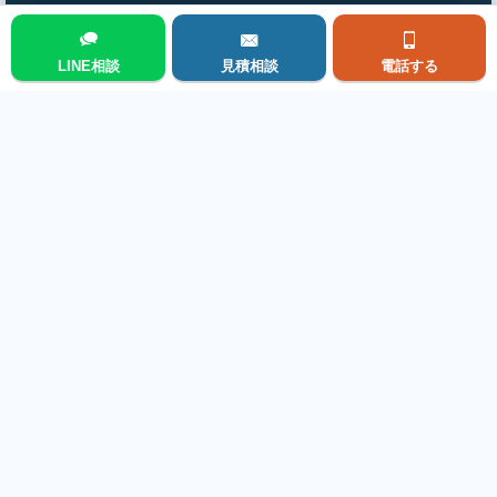
LINE相談
見積相談
電話する
お問い合わせフォーム
メニュー
現地調査・見積依頼はこちら
前の施工事例を見る
次の施工事例を見る
施工事例集トップに戻る