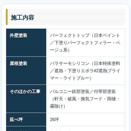
施工内容
外壁塗装
パーフェクトトップ（日本ペイント
／下塗りパーフェクトフィラー・ベ
ージュ系）
屋根塗装
パラサーモシリコン（日本特殊塗料
／遮熱・下塗りエポラ#2遮熱プライ
マー・ライトブルー）
そのほかの工事
バルコニー鉄部塗装／付帯部塗装
（軒天・破風・換気フード・雨樋・
霧除け）
延べ坪
26坪