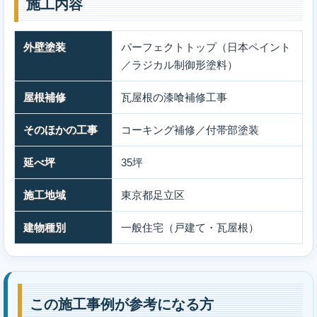
施工内容
外壁塗装
パーフェクトトップ（日本ペイント
／ラジカル制御形塗料）
屋根補修
瓦屋根の漆喰補修工事
そのほかの工事
コーキング補修／付帯部塗装
延べ坪
35坪
施工地域
東京都足立区
建物種別
一般住宅（戸建て・瓦屋根）
この施工事例が参考になる方