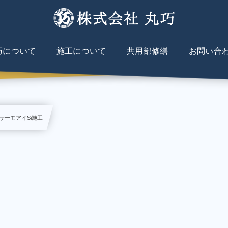
巧について
施工について
共用部修繕
お問い合
ーモアイSi施工