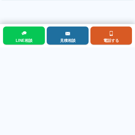
この工事に関連する解説ページ（費用・判断）
LINE相談
見積相談
電話する
メニュー
賃貸共用部の修繕｜費用の目安・優先順位・修繕vs交換
›
屋上・ベランダ防水の劣化・費用の目安 ›