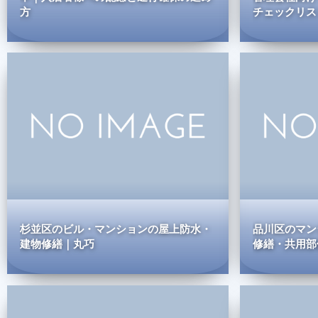
方
チェックリス
杉並区のビル・マンションの屋上防水・
品川区のマン
建物修繕｜丸巧
修繕・共用部