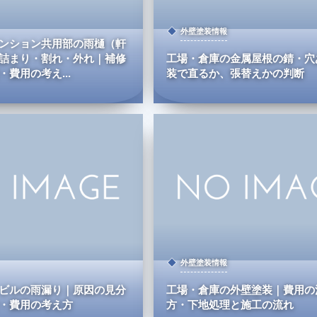
外壁塗装情報
ンション共用部の雨樋（軒
詰まり・割れ・外れ｜補修
工場・倉庫の金属屋根の錆・穴
費用の考え...
装で直るか、張替えかの判断
外壁塗装情報
ビルの雨漏り｜原因の見分
工場・倉庫の外壁塗装｜費用の
・費用の考え方
方・下地処理と施工の流れ